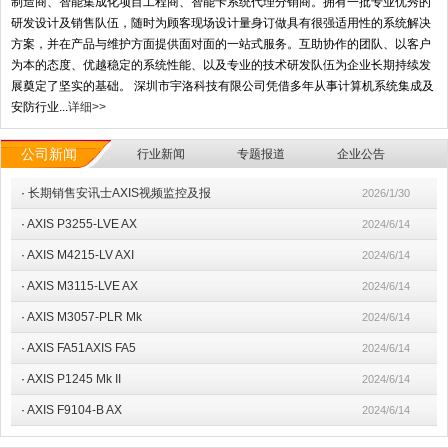
制造商、智能集成化项目工程商、智能卡系统代理分销商。拥有一批专业优秀的
研发设计及销售队伍，随时为顾客现场设计量身订做具有很强适用性的系统解决
方案，并在产品与维护方面提供面对面的一站式服务。互助协作的团队、以客户
为本的态度、优越稳定的系统性能、以及专业的技术研发队伍为企业长期持续发
展奠定了坚实的基础。 深圳市宇洛科技有限公司凭借多年从事计算机系统集成及
安防行业...
详细>>
公司新闻
行业新闻
专题报道
企业公告
·
长期销售安讯士AXIS视频监控及报
2026/1/30
·
AXIS P3255-LVE AX
2024/6/14
·
AXIS M4215-LV AXI
2024/6/14
·
AXIS M3115-LVE AX
2024/6/14
·
AXIS M3057-PLR Mk
2024/6/14
·
AXIS FA51AXIS FA5
2024/6/14
·
AXIS P1245 Mk II
2024/6/14
·
​AXIS F9104-B AX
2024/6/14