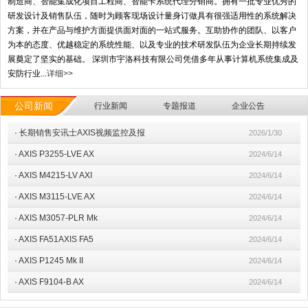
制造商、智能集成化项目工程商、智能卡系统代理分销商。拥有一批专业优秀的
研发设计及销售队伍，随时为顾客现场设计量身订做具有很强适用性的系统解决
方案，并在产品与维护方面提供面对面的一站式服务。互助协作的团队、以客户
为本的态度、优越稳定的系统性能、以及专业的技术研发队伍为企业长期持续发
展奠定了坚实的基础。 深圳市宇洛科技有限公司凭借多年从事计算机系统集成及
安防行业...
详细>>
公司新闻
行业新闻
专题报道
企业公告
·
长期销售安讯士AXIS视频监控及报
2026/1/30
·
AXIS P3255-LVE AX
2024/6/14
·
AXIS M4215-LV AXI
2024/6/14
·
AXIS M3115-LVE AX
2024/6/14
·
AXIS M3057-PLR Mk
2024/6/14
·
AXIS FA51AXIS FA5
2024/6/14
·
AXIS P1245 Mk II
2024/6/14
·
​AXIS F9104-B AX
2024/6/14